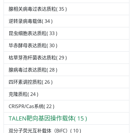
腺相关病毒过表达质粒( 35 )
逆转录病毒载体( 34 )
昆虫细胞表达质粒( 33 )
毕赤酵母表达质粒( 30 )
枯草芽孢杆菌表达质粒( 29 )
腺病毒过表达质粒( 28 )
四环素调控质粒( 26 )
克隆质粒( 24 )
CRISPR/Cas系统( 22 )
TALEN靶向基因操作载体( 15 )
双分子荧光互补载体（BiFC）( 10 )