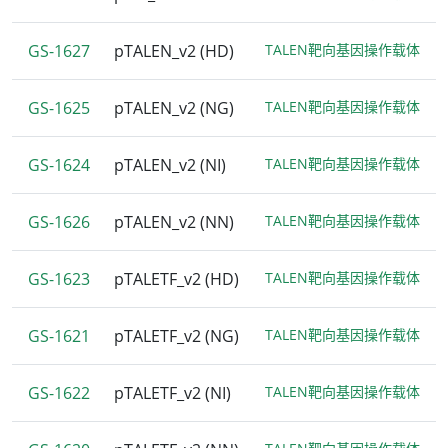
GS-1627
pTALEN_v2 (HD)
TALEN靶向基因操作载体
GS-1625
pTALEN_v2 (NG)
TALEN靶向基因操作载体
GS-1624
pTALEN_v2 (NI)
TALEN靶向基因操作载体
GS-1626
pTALEN_v2 (NN)
TALEN靶向基因操作载体
GS-1623
pTALETF_v2 (HD)
TALEN靶向基因操作载体
GS-1621
pTALETF_v2 (NG)
TALEN靶向基因操作载体
GS-1622
pTALETF_v2 (NI)
TALEN靶向基因操作载体