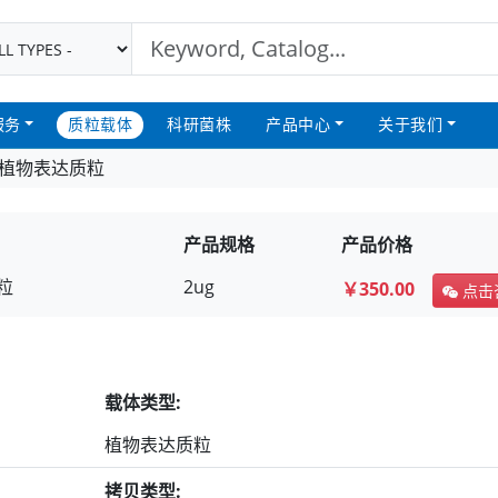
服务
质粒载体
科研菌株
产品中心
关于我们
91 植物表达质粒
产品规格
产品价格
粒
2ug
￥350.00
点击
载体类型:
植物表达质粒
拷贝类型: