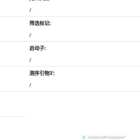
/
筛选标记:
/
启动子:
/
测序引物3’:
/