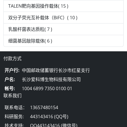
TALEN靶向基因操作载体( 15 )
双分子荧光互补载体（BiFC）( 10 )
乳酸杆菌表达质粒( 7 )
细菌基因敲除载体( 6 )
付款方式
开户行:
中国邮政储蓄银行长沙市红星支行
户名:
长沙爱科博生物科技有限公司
帐号:
1004 6899 7350 0100 01
联系我们
联系电话：
13657480154
科研服务:
443143416 (QQ号)
技术支持:
QQ443143416 (微信号)