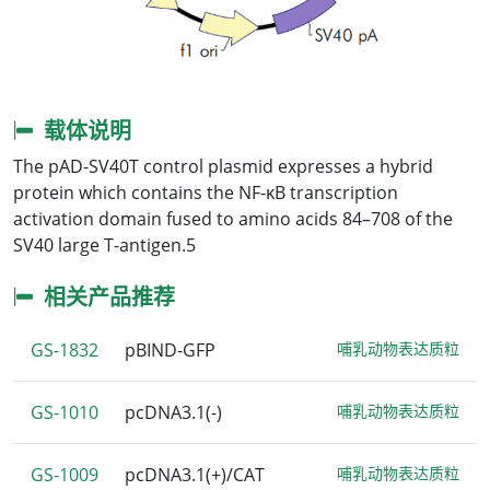
载体说明
The pAD-SV40T control plasmid expresses a hybrid
protein which contains the NF-κB transcription
activation domain fused to amino acids 84–708 of the
SV40 large T-antigen.5
相关产品推荐
GS-1832
pBIND-GFP
哺乳动物表达质粒
GS-1010
pcDNA3.1(-)
哺乳动物表达质粒
GS-1009
pcDNA3.1(+)/CAT
哺乳动物表达质粒