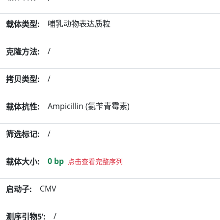
哺乳动物表达质粒
载体类型:
/
克隆方法:
/
拷贝类型:
Ampicillin (氨苄青霉素)
载体抗性:
/
筛选标记:
0 bp
载体大小:
点击查看完整序列
CMV
启动子:
/
测序引物5’: