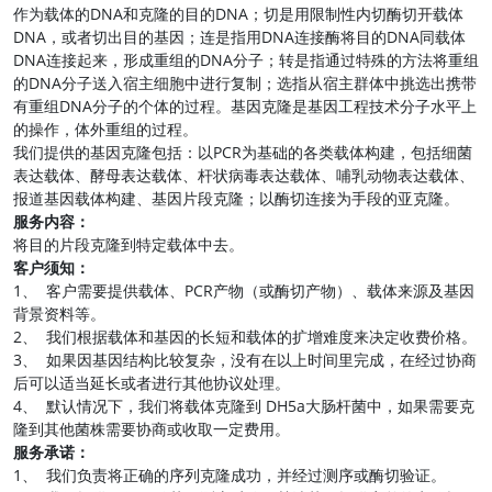
作为载体的DNA和克隆的目的DNA；切是用限制性内切酶切开载体
DNA，或者切出目的基因；连是指用DNA连接酶将目的DNA同载体
DNA连接起来，形成重组的DNA分子；转是指通过特殊的方法将重组
的DNA分子送入宿主细胞中进行复制；选指从宿主群体中挑选出携带
有重组DNA分子的个体的过程。基因克隆是基因工程技术分子水平上
的操作，体外重组的过程。
我们提供的基因克隆包括：以PCR为基础的各类载体构建，包括细菌
表达载体、酵母表达载体、杆状病毒表达载体、哺乳动物表达载体、
报道基因载体构建、基因片段克隆；以酶切连接为手段的亚克隆。
服务内容：
将目的片段克隆到特定载体中去。
客户须知：
1、 客户需要提供载体、PCR产物（或酶切产物）、载体来源及基因
背景资料等。
2、 我们根据载体和基因的长短和载体的扩增难度来决定收费价格。
3、 如果因基因结构比较复杂，没有在以上时间里完成，在经过协商
后可以适当延长或者进行其他协议处理。
4、 默认情况下，我们将载体克隆到 DH5a大肠杆菌中，如果需要克
隆到其他菌株需要协商或收取一定费用。
服务承诺：
1、 我们负责将正确的序列克隆成功，并经过测序或酶切验证。