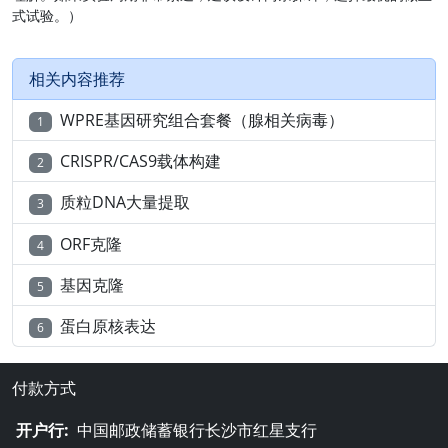
式试验。）
相关内容推荐
WPRE基因研究组合套餐（腺相关病毒）
1
CRISPR/CAS9载体构建
2
质粒DNA大量提取
3
ORF克隆
4
基因克隆
5
蛋白原核表达
6
付款方式
开户行:
中国邮政储蓄银行长沙市红星支行