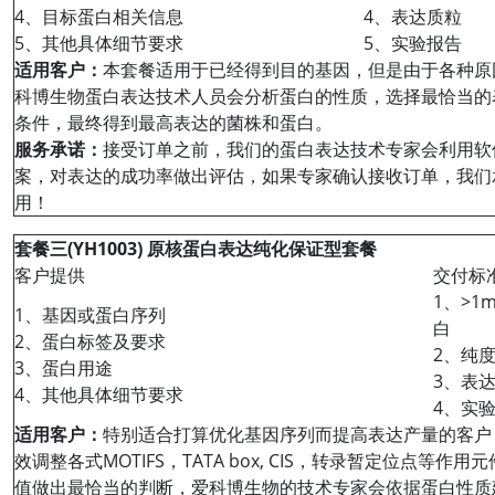
4、目标蛋白相关信息
4、表达质粒
5、其他具体细节要求
5、实验报告
适用客户：
本套餐适用于已经得到目的基因，但是由于各种原
科博生物蛋白表达技术人员会分析蛋白的性质，选择最恰当的
条件，最终得到最高表达的菌株和蛋白。
服务承诺：
接受订单之前，我们的蛋白表达技术专家会利用软
案，对表达的成功率做出评估，如果专家确认接收订单，我们
用！
套餐三(YH1003) 原核蛋白表达纯化保证型套餐
客户提供
交付标
1、>1
1、基因或蛋白序列
白
2、蛋白标签及要求
2、纯度
3、蛋白用途
3、表
4、其他具体细节要求
4、实
适用客户：
特别适合打算优化基因序列而提高表达产量的客户
效调整各式MOTIFS，TATA box, CIS，转录暂定位点等作
值做出最恰当的判断，爱科博生物的技术专家会依据蛋白性质