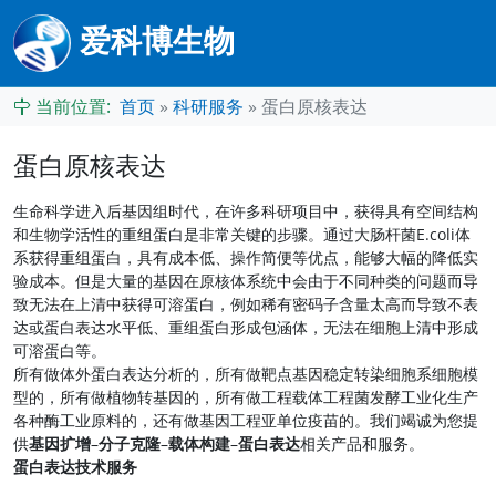
爱科博生物
当前位置:
首页
»
科研服务
»
蛋白原核表达
蛋白原核表达
生命科学进入后基因组时代，在许多科研项目中，获得具有空间结构
和生物学活性的重组蛋白是非常关键的步骤。通过大肠杆菌E.coli体
系获得重组蛋白，具有成本低、操作简便等优点，能够大幅的降低实
验成本。但是大量的基因在原核体系统中会由于不同种类的问题而导
致无法在上清中获得可溶蛋白，例如稀有密码子含量太高而导致不表
达或蛋白表达水平低、重组蛋白形成包涵体，无法在细胞上清中形成
可溶蛋白等。
所有做体外蛋白表达分析的，所有做靶点基因稳定转染细胞系细胞模
型的，所有做植物转基因的，所有做工程载体工程菌发酵工业化生产
各种酶工业原料的，还有做基因工程亚单位疫苗的。我们竭诚为您提
供
基因扩增
–
分子克隆
–
载体构建
–
蛋白表达
相关产品和服务。
蛋白表达技术服务