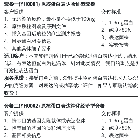
套餐一(YH0001) 原核蛋白表达验证型套餐
客户提供
交付标准
1、无污染的质粒，最小量不得低于100ng
1、1-3mg蛋白
2、原始质粒图谱及序列文件
2、纯度>85%
3、插入基因后质粒的商业测序报告
3、表达菌株
4、目标蛋白相关信息
4、实验报告
5、其他具体细节要求
适用客户：
本套餐特别适用于已经尝试过蛋白表达小试，结果
低2、有表达但蛋白为包涵体。针对此类情况，我们的重点是
可溶性表达蛋白。
服务承诺：
接受订单之前，爱科博生物的蛋白表达技术人员会
户的克隆方案，对表达的成功率做出评估，如果专家确认能够
收费！
套餐二(YH0002) 原核蛋白表达纯化经济型套餐
客户提供
交付标准
1、携带目的基因克隆载体或表达载体
1、1-3mg蛋白
2、携带目的基因的质粒测序报告
2、纯度>85%
3、基因相关信息
3、表达菌株