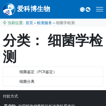
爱科博生物
当前位置:
首页
»
检测服务
»
细菌学检测
分类：
细菌学检
测
细菌鉴定（PCR鉴定）
￥100
细菌分离
￥100
付款方式