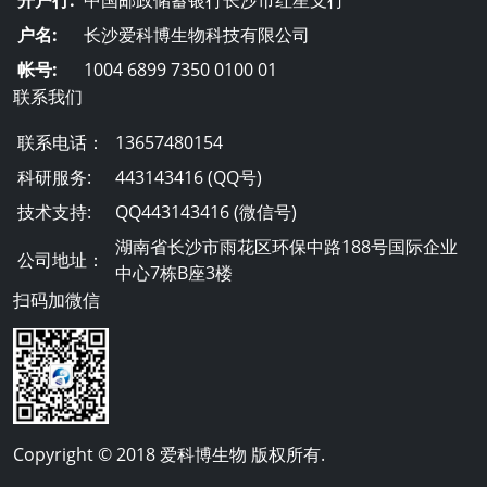
开户行:
中国邮政储蓄银行长沙市红星支行
户名:
长沙爱科博生物科技有限公司
帐号:
1004 6899 7350 0100 01
联系我们
联系电话：
13657480154
科研服务:
443143416 (QQ号)
技术支持:
QQ443143416 (微信号)
湖南省长沙市雨花区环保中路188号国际企业
公司地址：
中心7栋B座3楼
扫码加微信
Copyright © 2018 爱科博生物 版权所有.