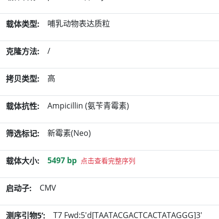
哺乳动物表达质粒
载体类型:
/
克隆方法:
高
拷贝类型:
Ampicillin (氨苄青霉素)
载体抗性:
新霉素(Neo)
筛选标记:
5497 bp
载体大小:
点击查看完整序列
CMV
启动子:
T7 Fwd:5'd[TAATACGACTCACTATAGGG]3'
测序引物5’: